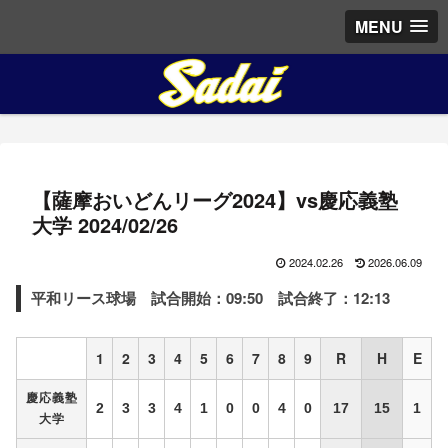
MENU
【薩摩おいどんリーグ2024】vs慶応義塾
大学 2024/02/26
2024.02.26
2026.06.09
平和リース球場
試合開始：09:50 試合終了：12:13
1
2
3
4
5
6
7
8
9
R
H
E
慶応義塾
2
3
3
4
1
0
0
4
0
17
15
1
大学