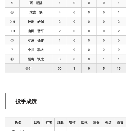
９
1
0
0
0
1
西 朋陽
⑤
4
0
0
0
1
末吉 快
ＤＨ
2
0
0
0
2
神鳥 皓誠
ＨＤ
2
0
0
0
2
山田 晋平
⑦
1
0
0
0
0
守屋 優作
７
1
0
0
2
0
小川 聡太
⑥
3
0
0
1
1
副島 颯太
合計
30
3
0
5
15
投手成績
氏名
回数
打者
球数
安打
四死
三振
失点
自責