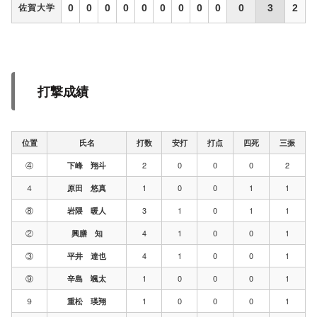
0
0
0
0
0
0
0
0
0
0
3
2
佐賀大学
打撃成績
位置
氏名
打数
安打
打点
四死
三振
④
2
0
0
0
2
下峰 翔斗
４
1
0
0
1
1
原田 悠真
⑧
3
1
0
1
1
岩隈 暖人
②
4
1
0
0
1
興膳 知
③
4
1
0
0
1
平井 達也
⑨
1
0
0
0
1
辛島 颯太
９
1
0
0
0
1
重松 瑛翔