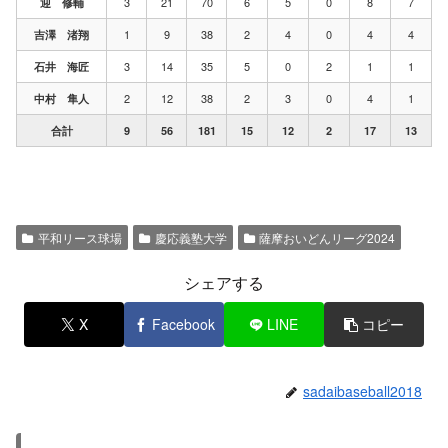
3
21
70
6
5
0
8
7
迎 修輔
1
9
38
2
4
0
4
4
吉澤 渚翔
3
14
35
5
0
2
1
1
石井 海匠
2
12
38
2
3
0
4
1
中村 隼人
合計
9
56
181
15
12
2
17
13
平和リース球場
慶応義塾大学
薩摩おいどんリーグ2024
シェアする
X
Facebook
LINE
コピー
sadaibaseball2018