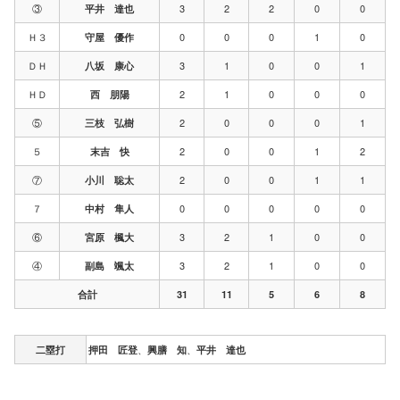
③
3
2
2
0
0
平井 達也
Ｈ３
0
0
0
1
0
守屋 優作
ＤＨ
3
1
0
0
1
八坂 康心
ＨＤ
2
1
0
0
0
西 朋陽
⑤
2
0
0
0
1
三枝 弘樹
５
2
0
0
1
2
末吉 快
⑦
2
0
0
1
1
小川 聡太
７
0
0
0
0
0
中村 隼人
⑥
3
2
1
0
0
宮原 楓大
④
3
2
1
0
0
副島 颯太
合計
31
11
5
6
8
、
、
二塁打
押田 匠登
興膳 知
平井 達也