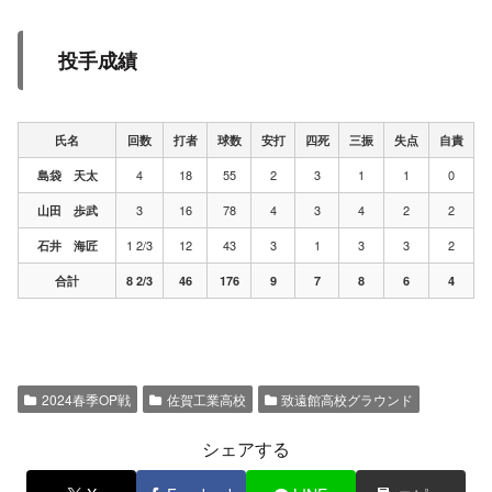
投手成績
氏名
回数
打者
球数
安打
四死
三振
失点
自責
4
18
55
2
3
1
1
0
島袋 天太
3
16
78
4
3
4
2
2
山田 歩武
1 2/3
12
43
3
1
3
3
2
石井 海匠
合計
8 2/3
46
176
9
7
8
6
4
2024春季OP戦
佐賀工業高校
致遠館高校グラウンド
シェアする