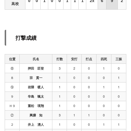
0
0
1
0
0
1
1
1
2x
6
9
2
高校
打撃成績
位置
氏名
打数
安打
打点
四死
三振
⑧
3
2
0
1
0
押田 匠登
８
1
0
0
0
1
宗 貫一
⑨
1
0
0
1
1
岩隈 暖人
９
1
0
0
0
0
辛島 颯太
Ｈ９
1
0
0
0
0
重松 瑛翔
②
3
1
1
0
0
興膳 知
２
1
0
0
1
1
井上 湧人