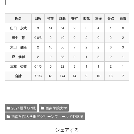
氏名
回数
打者
球数
安打
四死
三振
失点
自責
3
14
54
2
3
4
1
0
山田 歩武
0 0/3
2
10
0
2
0
2
2
田中 慧
2
16
55
7
2
2
6
3
太田 優陽
2
9
33
2
1
3
2
1
迎 修輔
0 1/3
5
22
3
1
1
2
1
三枝 弘樹
合計
7 1/3
46
174
14
9
10
13
7
2024夏季OP戦
西南学院大学
西南学院大学田尻グリーンフィールド野球場
シェアする