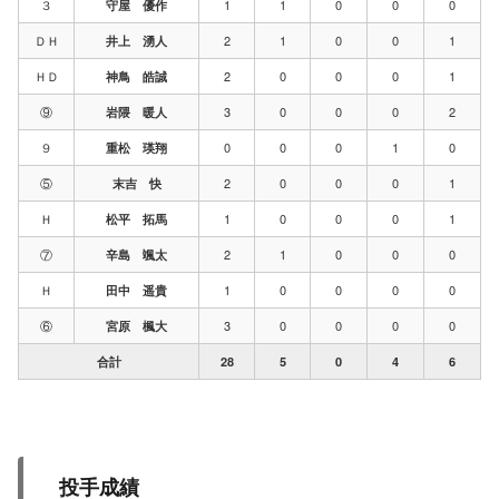
３
1
1
0
0
0
守屋 優作
ＤＨ
2
1
0
0
1
井上 湧人
ＨＤ
2
0
0
0
1
神鳥 皓誠
⑨
3
0
0
0
2
岩隈 暖人
９
0
0
0
1
0
重松 瑛翔
⑤
2
0
0
0
1
末吉 快
Ｈ
1
0
0
0
1
松平 拓馬
⑦
2
1
0
0
0
辛島 颯太
Ｈ
1
0
0
0
0
田中 遥貴
⑥
3
0
0
0
0
宮原 楓大
合計
28
5
0
4
6
投手成績