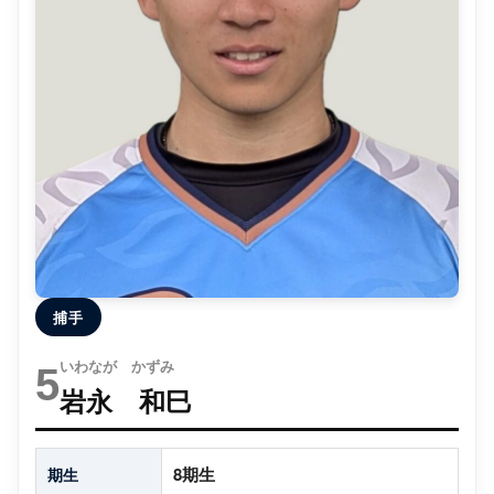
捕手
いわなが かずみ
5
岩永 和巳
8期生
期生