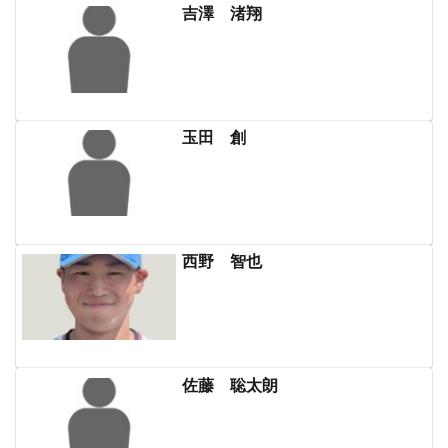
吉澤 渚翔
玉田 創
西野 智也
佐藤 聡太朗