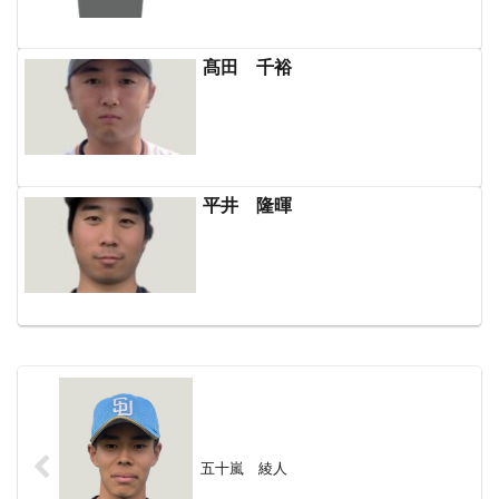
髙田 千裕
平井 隆暉
五十嵐 綾人