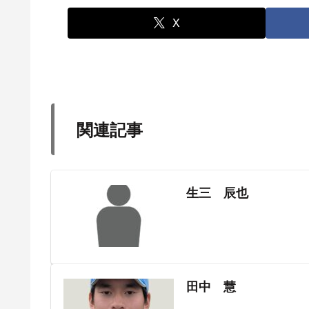
X
関連記事
生三 辰也
田中 慧