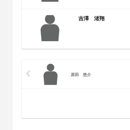
吉澤 渚翔
原田 悠介