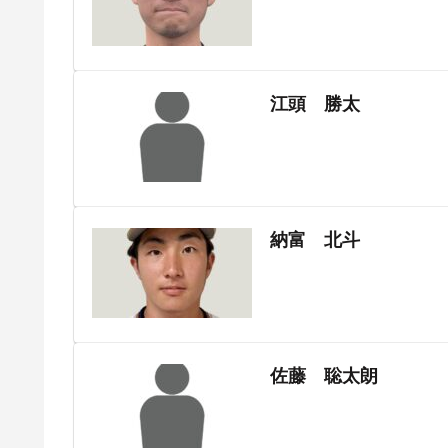
江頭 勝太
納富 北斗
佐藤 聡太朗