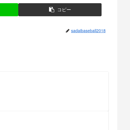
コピー
sadaibaseball2018