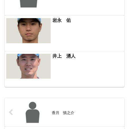
岩永 佑
井上 湧人
香月 慎之介