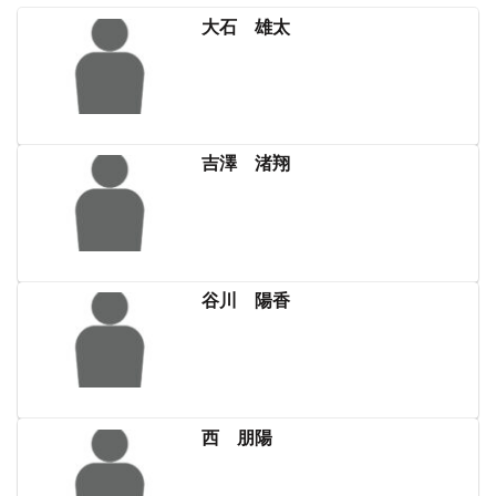
大石 雄太
吉澤 渚翔
谷川 陽香
西 朋陽