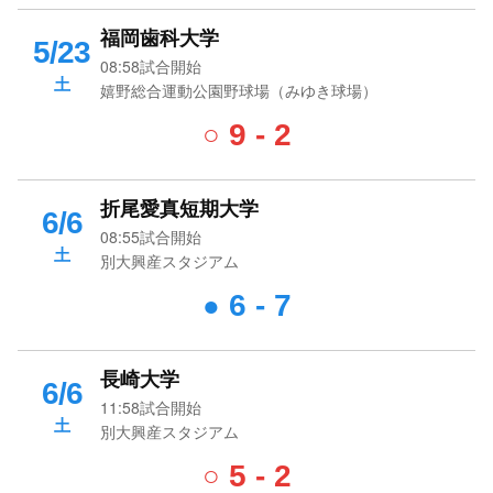
福岡歯科大学
5/23
08:58試合開始
土
嬉野総合運動公園野球場（みゆき球場）
9 - 2
○
折尾愛真短期大学
6/6
08:55試合開始
土
別大興産スタジアム
6 - 7
●
長崎大学
6/6
11:58試合開始
土
別大興産スタジアム
5 - 2
○