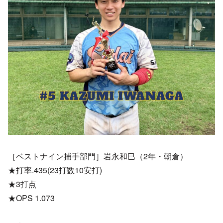
［ベストナイン捕手部門］岩永和巳（2年・朝倉）
★打率.435(23打数10安打)
★3打点
★OPS 1.073