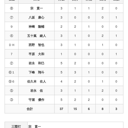
⑧
3
1
1
2
0
宗 貫一
⑦
3
0
0
0
1
八坂 康心
９
2
2
1
0
0
神﨑 隆輔
④
3
1
0
2
1
五十嵐 綾人
ＤＨ
3
1
0
1
0
西野 智也
７
1
0
0
0
1
平原 大和
②
5
2
0
0
0
岩永 和巳
⑥１
5
3
1
0
0
下峰 翔斗
⑨６
4
2
0
1
0
佐久本 在人
⑤
3
1
1
2
0
岩永 佑
③
5
2
2
0
0
守屋 優作
合計
37
15
6
8
3
三塁打
宗 貫一