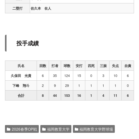
二塁打
佐久本 在人
投手成績
氏名
回数
打者
球数
安打
四死
三振
失点
自責
6
35
124
15
0
3
10
6
久保田 光貴
2
9
29
1
1
1
1
0
下峰 翔斗
合計
8
44
153
16
1
4
11
6
2026春季OP戦
福岡教育大学
福岡教育大学野球場