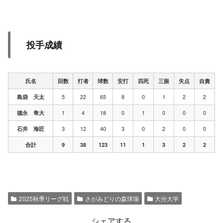
投手成績
氏名
回数
打者
球数
安打
四死
三振
失点
自責
5
22
65
8
0
1
2
2
島袋 天太
1
4
18
0
1
0
0
0
德永 隼大
3
12
40
3
0
2
0
0
石井 海匠
合計
9
38
123
11
1
3
2
2
2025秋季リーグ戦
さがみどりの森球場
大分大学
シェアする