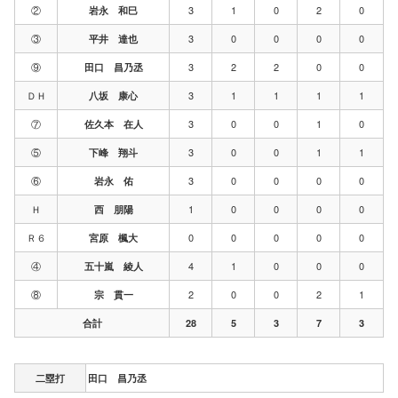
②
3
1
0
2
0
岩永 和巳
③
3
0
0
0
0
平井 達也
⑨
3
2
2
0
0
田口 昌乃丞
ＤＨ
3
1
1
1
1
八坂 康心
⑦
3
0
0
1
0
佐久本 在人
⑤
3
0
0
1
1
下峰 翔斗
⑥
3
0
0
0
0
岩永 佑
Ｈ
1
0
0
0
0
西 朋陽
Ｒ６
0
0
0
0
0
宮原 楓大
④
4
1
0
0
0
五十嵐 綾人
⑧
2
0
0
2
1
宗 貫一
合計
28
5
3
7
3
二塁打
田口 昌乃丞