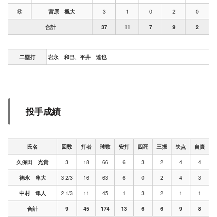
⑥
3
1
0
2
0
宮原 楓大
合計
37
11
7
9
2
、
二塁打
岩永 和巳
平井 達也
投手成績
氏名
回数
打者
球数
安打
四死
三振
失点
自責
3
18
66
6
3
2
4
4
久保田 光貴
3 2/3
16
63
6
0
2
4
3
德永 隼大
2 1/3
11
45
1
3
2
1
1
中村 隼人
合計
9
45
174
13
6
6
9
8