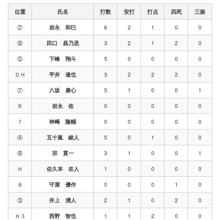
位置
氏名
打数
安打
打点
四死
三振
②
6
2
1
0
0
岩永 和巳
⑨
3
2
1
2
0
田口 昌乃丞
⑤
5
0
0
0
0
下峰 翔斗
ＤＨ
3
2
2
2
0
平井 達也
⑦
5
1
0
0
1
八坂 康心
Ｒ
0
0
0
0
0
岩永 佑
７
0
0
0
0
0
神﨑 隆輔
④
5
0
1
0
0
五十嵐 綾人
⑧
3
1
0
0
1
宗 貫一
Ｈ
1
0
0
0
0
佐久本 在人
８
0
0
0
1
0
守屋 優作
③
2
1
0
2
0
井上 湧人
Ｈ３
1
1
2
0
0
西野 智也