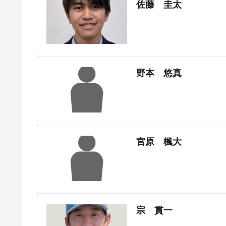
佐藤 圭太
野本 悠真
宮原 楓大
宗 貫一