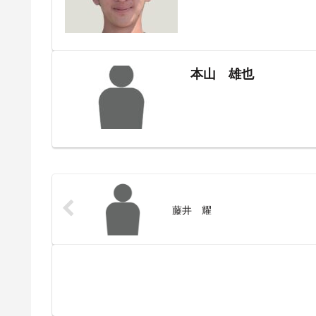
本山 雄也
藤井 耀