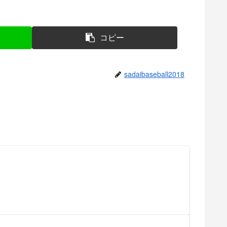
コピー
sadaibaseball2018