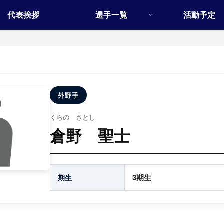
代表挨拶
選手一覧
活動予定
外野手
くらの さとし
倉野 聖士
3期生
期生